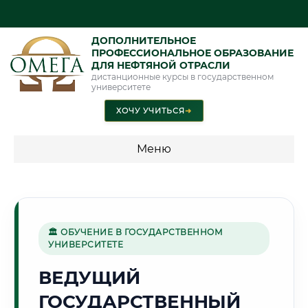
ДОПОЛНИТЕЛЬНОЕ
ПРОФЕССИОНАЛЬНОЕ ОБРАЗОВАНИЕ
ДЛЯ НЕФТЯНОЙ ОТРАСЛИ
дистанционные курсы в государственном
университете
ХОЧУ УЧИТЬСЯ
➜
Меню
💰 ПРОГРАММЫ И СТОИМОСТЬ
Стоимость по программам обучения "Нефтяная отрасль"
🏛 ОБУЧЕНИЕ В ГОСУДАРСТВЕННОМ
УНИВЕРСИТЕТЕ
🕌
ВЕДУЩИЙ
ГОСУДАРСТВЕННЫЙ
Г. ТАШКЕНТ