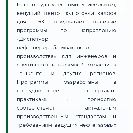
Наш государственный университет,
ведущий центр подготовки кадров
для ТЭК, предлагает целевые
программы по направлению
🚚
Расчет логистики оригиналов:
• Маршрут транзита:
~1 832 км
«Диспетчер
• Экспресс-доставка СДЭК / Почтой:
3–5 рабочих дней
нефтеперерабатывающего
📜 Документы и аккредитация
ФИС ФРДО
производства» для инженеров и
специалистов нефтяной отрасли в
Ташкенте и других регионов.
Программы разработаны в
🔍
Нажмите на документ для увеличения и просмотра
сотрудничестве с экспертами-
практиками и полностью
соответствуют актуальным
производственным стандартам и
требованиям ведущих нефтегазовых