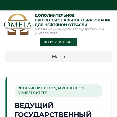
ДОПОЛНИТЕЛЬНОЕ
ПРОФЕССИОНАЛЬНОЕ ОБРАЗОВАНИЕ
ДЛЯ НЕФТЯНОЙ ОТРАСЛИ
дистанционные курсы в государственном
университете
ХОЧУ УЧИТЬСЯ
➜
Меню
💰 ПРОГРАММЫ И СТОИМОСТЬ
Стоимость по программам обучения "Нефтяная отрасль"
🏛 ОБУЧЕНИЕ В ГОСУДАРСТВЕННОМ
УНИВЕРСИТЕТЕ
🌾
ВЕДУЩИЙ
ГОСУДАРСТВЕННЫЙ
Г. ТАМБОВ