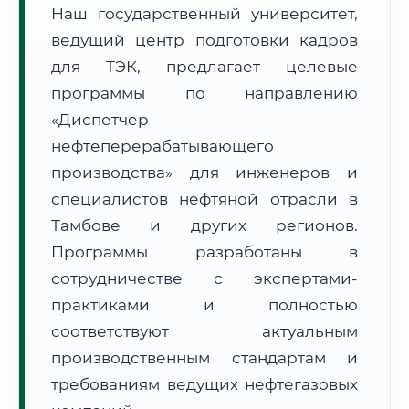
Наш государственный университет,
ведущий центр подготовки кадров
для ТЭК, предлагает целевые
программы по направлению
«Диспетчер
🚚
Расчет логистики оригиналов:
• Маршрут транзита:
~2 691 км
нефтеперерабатывающего
• Экспресс-доставка СДЭК / Почтой:
4–6 рабочих дней
производства» для инженеров и
специалистов нефтяной отрасли в
📜 Документы и аккредитация
ФИС ФРДО
Тамбове и других регионов.
Программы разработаны в
сотрудничестве с экспертами-
🔍
Нажмите на документ для увеличения и просмотра
практиками и полностью
соответствуют актуальным
производственным стандартам и
требованиям ведущих нефтегазовых