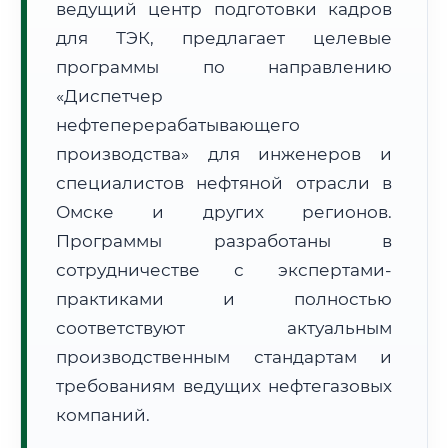
ведущий центр подготовки кадров
для ТЭК, предлагает целевые
программы по направлению
«Диспетчер
нефтеперерабатывающего
🚚
Расчет логистики оригиналов:
производства» для инженеров и
• Маршрут транзита:
~609 км
• Экспресс-доставка СДЭК / Почтой:
1–2 рабочих дня
специалистов нефтяной отрасли в
Омске и других регионов.
📜 Документы и аккредитация
ФИС ФРДО
Программы разработаны в
сотрудничестве с экспертами-
практиками и полностью
🔍
Нажмите на документ для увеличения и просмотра
соответствуют актуальным
производственным стандартам и
требованиям ведущих нефтегазовых
компаний.