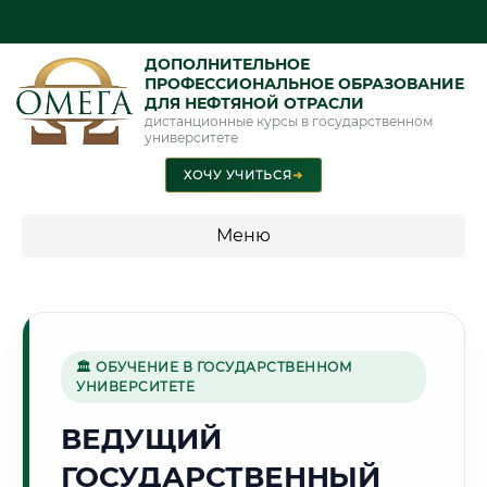
ДОПОЛНИТЕЛЬНОЕ
ПРОФЕССИОНАЛЬНОЕ ОБРАЗОВАНИЕ
ДЛЯ НЕФТЯНОЙ ОТРАСЛИ
дистанционные курсы в государственном
университете
ХОЧУ УЧИТЬСЯ
➜
Меню
💰 ПРОГРАММЫ И СТОИМОСТЬ
Стоимость по программам обучения "Нефтяная отрасль"
🏛 ОБУЧЕНИЕ В ГОСУДАРСТВЕННОМ
УНИВЕРСИТЕТЕ
🌇
ВЕДУЩИЙ
ГОСУДАРСТВЕННЫЙ
Г. ОМСК