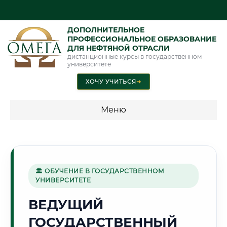
ДОПОЛНИТЕЛЬНОЕ
ПРОФЕССИОНАЛЬНОЕ ОБРАЗОВАНИЕ
ДЛЯ НЕФТЯНОЙ ОТРАСЛИ
дистанционные курсы в государственном
университете
ХОЧУ УЧИТЬСЯ
➜
Меню
💰 ПРОГРАММЫ И СТОИМОСТЬ
Стоимость по программам обучения "Нефтяная отрасль"
🏛 ОБУЧЕНИЕ В ГОСУДАРСТВЕННОМ
УНИВЕРСИТЕТЕ
🏛️
ВЕДУЩИЙ
ГОСУДАРСТВЕННЫЙ
Г. КУТАИСИ