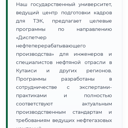
Наш государственный университет,
ведущий центр подготовки кадров
для ТЭК, предлагает целевые
программы по направлению
«Диспетчер
🚚
Расчет логистики оригиналов:
• Маршрут транзита:
~3 221 км
нефтеперерабатывающего
• Экспресс-доставка СДЭК / Почтой:
5–7 рабочих дней
производства» для инженеров и
специалистов нефтяной отрасли в
📜 Документы и аккредитация
ФИС ФРДО
Кутаиси и других регионов.
Программы разработаны в
сотрудничестве с экспертами-
🔍
Нажмите на документ для увеличения и просмотра
практиками и полностью
соответствуют актуальным
производственным стандартам и
требованиям ведущих нефтегазовых