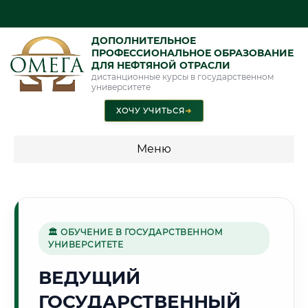
ДОПОЛНИТЕЛЬНОЕ
ПРОФЕССИОНАЛЬНОЕ ОБРАЗОВАНИЕ
ДЛЯ НЕФТЯНОЙ ОТРАСЛИ
дистанционные курсы в государственном
университете
ХОЧУ УЧИТЬСЯ
➜
Меню
💰 ПРОГРАММЫ И СТОИМОСТЬ
Стоимость по программам обучения "Нефтяная отрасль"
🏛 ОБУЧЕНИЕ В ГОСУДАРСТВЕННОМ
УНИВЕРСИТЕТЕ
⛏️
ВЕДУЩИЙ
ГОСУДАРСТВЕННЫЙ
Г. КАРАГАНДА