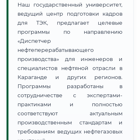
Наш государственный университет,
ведущий центр подготовки кадров
для ТЭК, предлагает целевые
программы по направлению
«Диспетчер
🚚
Расчет логистики оригиналов:
• Маршрут транзита:
~884 км
нефтеперерабатывающего
• Экспресс-доставка СДЭК / Почтой:
1–2 рабочих дня
производства» для инженеров и
специалистов нефтяной отрасли в
📜 Документы и аккредитация
ФИС ФРДО
Караганде и других регионов.
Программы разработаны в
сотрудничестве с экспертами-
🔍
Нажмите на документ для увеличения и просмотра
практиками и полностью
соответствуют актуальным
производственным стандартам и
требованиям ведущих нефтегазовых