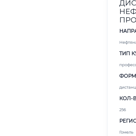
ДИС
НЕФ
ПРО
НАПР
Нефтяна
ТИП К
профес
ФОРМ
дистан
КОЛ-В
256
РЕГИО
Гомель