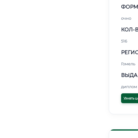
ФОРМ
очно
КОЛ-В
516
РЕГИО
Гомель
ВЫДА
диплом 
Узнать ц