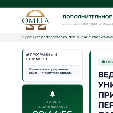
ДОПОЛНИТЕЛЬНОЕ 
дистанционные курсы в госуда
Курсы (переподготовка, повышение квалифика
💰 ПРОГРАММЫ И
СТОИМОСТЬ
🏛 ОБ
Стоимость по программам
ВЕ
обучения "Нефтяная отрасль"
УН
🌲
ПР
Г. ГОМЕЛЬ
ПЕ
Точное местное время: