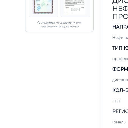
ДИС
НЕФ
ПРО
🔍
Нажмите на документ для
НАПР
увеличения и просмотра
Нефтяна
ТИП К
профес
ФОРМ
дистан
КОЛ-В
1010
РЕГИО
Гомель