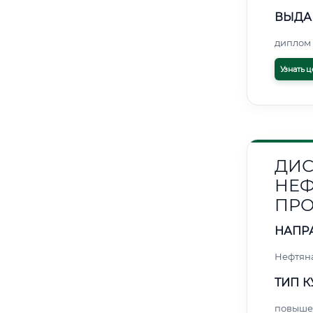
ВЫДА
диплом 
Узнать ц
ДИС
НЕФ
ПРО
НАПР
Нефтяна
ТИП К
повыше