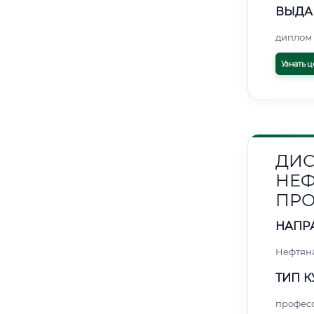
ВЫДА
диплом 
Узнать ц
ДИС
НЕФ
ПРО
НАПР
Нефтяна
ТИП К
профес