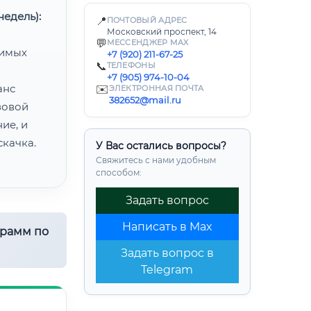
едель):
📍
ПОЧТОВЫЙ АДРЕС
Московский проспект, 14
💬
МЕССЕНДЖЕР MAX
димых
+7 (920) 211-67-25
📞
ТЕЛЕФОНЫ
+7 (905) 974-10-04
анс
✉️
ЭЛЕКТРОННАЯ ПОЧТА
382652@mail.ru
зовой
ие, и
качка.
У Вас остались вопросы?
Свяжитесь с нами удобным
способом:
Задать вопрос
Написать в Max
грамм по
Задать вопрос в
Telegram