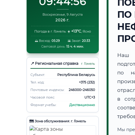
09:44:57
ПО
ПО
Воскресенье, 9 Августа
2026 г.
НЕ
+13°C
Погода в г. Гомель:
☀️
,
Ясно
ПР
🌅 Восход:
05:29
🌇 Закат:
20:33
Световой день:
15 ч. 4 мин.
Наш 
подго
📍 Региональная справка
г. Гомель
по на
Субъект:
Республика Беларусь
произ
Тел. код:
+375 (232)
отрас
Почтовые индексы:
246000–246050
Часовой пояс:
UTC+3
в сот
Формат учебы:
Дистанционно
соотв
требо
🗺️ Зона обслуживания: г. Гомель
Мы пре