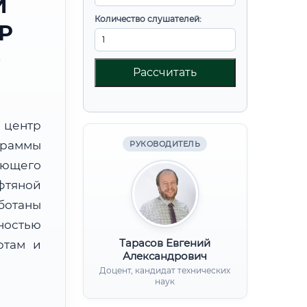
И
Количество слушателей:
Р
О
Рассчитать
центр
граммы
РУКОВОДИТЕЛЬ
ающего
фтяной
ботаны
ностью
Тарасов Евгений
ртам и
Александрович
Доцент, кандидат технических
наук