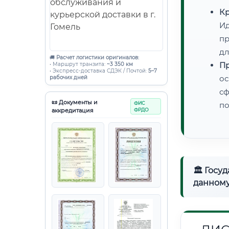
Кр
Ид
пр
дл
🚚
Расчет логистики оригиналов:
Пр
• Маршрут транзита:
~3 350 км
• Экспресс-доставка СДЭК / Почтой:
5–7
ос
рабочих дней
сф
📜 Документы и
ФИС
по
аккредитация
ФРДО
🏛 Госу
данному