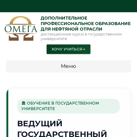
ДОПОЛНИТЕЛЬНОЕ
ПРОФЕССИОНАЛЬНОЕ ОБРАЗОВАНИЕ
ДЛЯ НЕФТЯНОЙ ОТРАСЛИ
дистанционные курсы в государственном
университете
ХОЧУ УЧИТЬСЯ
➜
Меню
💰 ПРОГРАММЫ И СТОИМОСТЬ
Стоимость по программам обучения "Нефтяная отрасль"
🏛 ОБУЧЕНИЕ В ГОСУДАРСТВЕННОМ
УНИВЕРСИТЕТЕ
🌸
ВЕДУЩИЙ
ГОСУДАРСТВЕННЫЙ
Г. БЛАГОВЕЩЕНСК