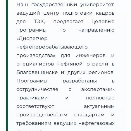
Наш государственный университет,
ведущий центр подготовки кадров
для ТЭК, предлагает целевые
программы по направлению
«Диспетчер
🚚
Расчет логистики оригиналов:
• Маршрут транзита:
~3 001 км
нефтеперерабатывающего
• Экспресс-доставка СДЭК / Почтой:
4–6 рабочих дней
производства» для инженеров и
специалистов нефтяной отрасли в
📜 Документы и аккредитация
ФИС ФРДО
Благовещенске и других регионов.
Программы разработаны в
сотрудничестве с экспертами-
🔍
Нажмите на документ для увеличения и просмотра
практиками и полностью
соответствуют актуальным
производственным стандартам и
требованиям ведущих нефтегазовых