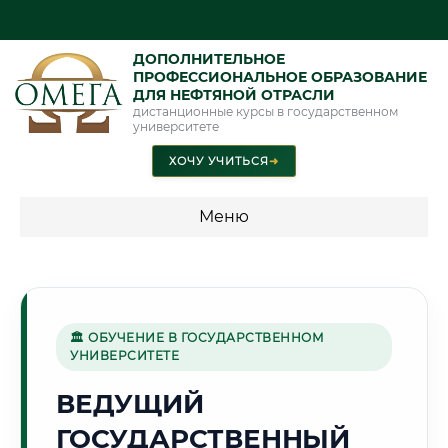
ДОПОЛНИТЕЛЬНОЕ
ПРОФЕССИОНАЛЬНОЕ ОБРАЗОВАНИЕ
ДЛЯ НЕФТЯНОЙ ОТРАСЛИ
дистанционные курсы в государственном
университете
ХОЧУ УЧИТЬСЯ
➜
Меню
💰 ПРОГРАММЫ И СТОИМОСТЬ
Стоимость по программам обучения "Нефтяная отрасль"
🏛 ОБУЧЕНИЕ В ГОСУДАРСТВЕННОМ
УНИВЕРСИТЕТЕ
⛏️
ВЕДУЩИЙ
ГОСУДАРСТВЕННЫЙ
Г. АНГРЕН