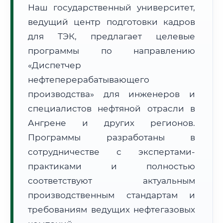
Наш государственный университет,
ведущий центр подготовки кадров
для ТЭК, предлагает целевые
программы по направлению
«Диспетчер
🚚
Расчет логистики оригиналов:
• Маршрут транзита:
~1 820 км
нефтеперерабатывающего
• Экспресс-доставка СДЭК / Почтой:
3–5 рабочих дней
производства» для инженеров и
специалистов нефтяной отрасли в
📜 Документы и аккредитация
ФИС ФРДО
Ангрене и других регионов.
Программы разработаны в
сотрудничестве с экспертами-
🔍
Нажмите на документ для увеличения и просмотра
практиками и полностью
соответствуют актуальным
производственным стандартам и
требованиям ведущих нефтегазовых